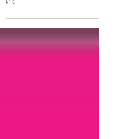
芋焼酎【魔王】当選番号および
引換期間について
芋焼酎【魔王】当選番号および引換期間につ
いて