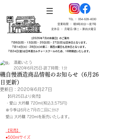
TEL ：
054-628-4030
営業時間 ： 朝9時30分～夜7時
定休日 ： 月曜日/第二・第四火曜日
【2026年7月の休業日】のご案内
7月6日(月)・13日(月)・20日(月)・27日(月)は定休日となります。
7月14日(火)・28日(火)の第二・第四火曜日も定休日となります。
7月24日(金)は日本酒カルチャースクールのため、18時閉店いたします。
酒蔵いとう
2020年6月25日
読了時間: 1分
磯自慢酒造商品情報のお知らせ​（6月26
日更新）
更新日：
2020年6月27日
【6月25日より発売】
・愛山 大吟醸 720ml(税込3,575円)
※今季は6月と7月の二回に分け
愛山 大吟醸 720mlを販売いたします。
​【完売】
●500mlサイズ