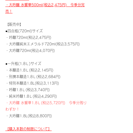
・大吟醸 水響華500ml(税込2,475円)　今季分完
売！
​【販売中】
●四合瓶(720ml)サイズ
・吟醸720ml(税込2,475円)
・大吟醸純米エメラルド720ml(税込3,575円)
・大吟醸720ml(税込4,070円)
​●一升瓶(1.8Ｌ)サイズ
・本醸造1.8Ｌ(税込2,145円)
・別撰本醸造1.8Ｌ(税込2,684円)
・特別本醸造1.8L(税込3,113円)
・吟醸1.8Ｌ(税込3,740円)
・​純米吟醸1.8Ｌ(税込4,290円)
・大吟醸 水響華1.8Ｌ(税込5,720円)　今季分残り
わずか！
・大吟醸1.8L(税込8,800円)
​【購入本数の制限について】