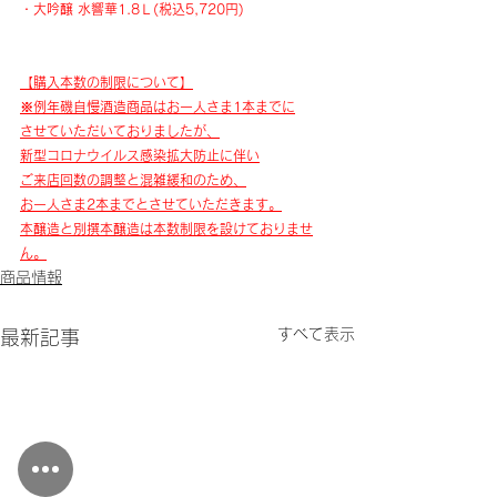
・大吟醸 水響華1.8Ｌ(税込5,720円)
​【購入本数の制限について】
※例年磯自慢酒造商品はお一人さま1本までに
させていただいておりましたが、
​新型コロナウイルス感染拡大防止に伴い
ご来店回数の調整と混雑緩和のため、
お一人さま2本までとさせていただきます。
本醸造と別撰本醸造は本数制限を設けておりませ
ん。
商品情報
すべて表示
最新記事