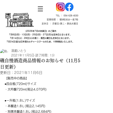
TEL ：
054-628-4030
営業時間 ： 朝9時30分～夜7時
定休日 ： 月曜日/第二・第四火曜日
【2026年7月の休業日】のご案内
7月6日(月)・13日(月)・20日(月)・27日(月)は定休日となります。
7月14日(火)・28日(火)の第二・第四火曜日も定休日となります。
7月24日(金)は日本酒カルチャースクールのため、18時閉店いたします。
酒蔵いとう
2021年11月5日
読了時間: 1分
磯自慢酒造商品情報のお知らせ​（11月5
日更新）
更新日：
2021年11月6日
​【販売中の商品】
●四合瓶(720ml)サイズ
・大吟醸720ml(税込4,070円)
​●一升瓶(1.8Ｌ)サイズ
・本醸造1.8Ｌ(税込2,145円)　
・別撰本醸造1.8Ｌ(税込2,684円)