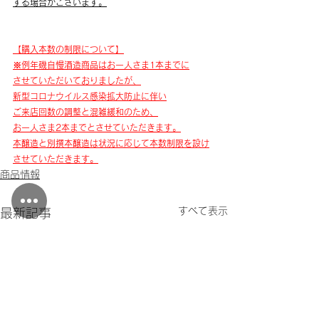
する場合がございます。
​【購入本数の制限について】
※例年磯自慢酒造商品はお一人さま1本までに
させていただいておりましたが、
​新型コロナウイルス感染拡大防止に伴い
ご来店回数の調整と混雑緩和のため、
お一人さま2本までとさせていただきます。
本醸造と別撰本醸造は状況に応じて本数制限を設け
させていただきます。
商品情報
すべて表示
最新記事