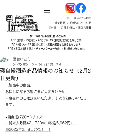
TEL ：
054-628-4030
営業時間 ： 朝9時30分～夜7時
定休日 ： 月曜日/第二・第四火曜日
【2026年7月の休業日】のご案内
7月6日(月)・13日(月)・20日(月)・27日(月)は定休日となります。
7月14日(火)・28日(火)の第二・第四火曜日も定休日となります。
7月24日(金)は日本酒カルチャースクールのため、18時閉店いたします。
酒蔵いとう
2023年2月2日
読了時間: 2分
磯自慢酒造商品情報のお知らせ​（2月2
日更新）
​【販売中の商品】
お探しになるお客さまが大変多いため、
一度在庫のご確認をいただきますようお願いいたし
ます。
●四合瓶(720ml)サイズ
・純米大吟醸42　720ml（税込5,962円）　
※2023年2月8日発売！！！