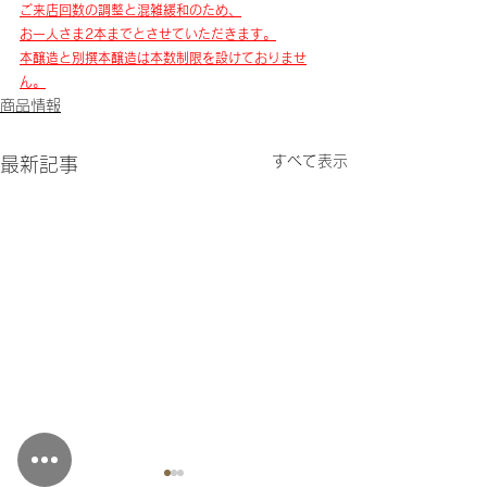
ご来店回数の調整と混雑緩和のため、
お一人さま2本までとさせていただきます。
本醸造と別撰本醸造は本数制限を設けておりませ
ん。
商品情報
すべて表示
最新記事