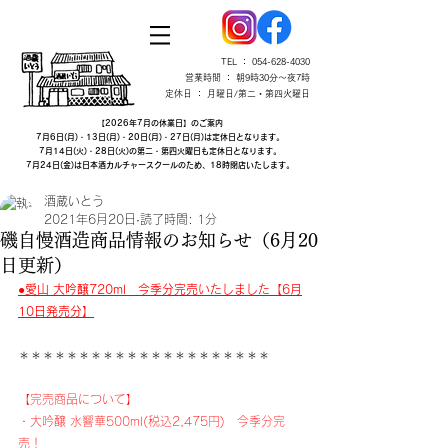
TEL ：
054-628-4030
営業時間 ： 朝9時30分～夜7時
定休日 ： 月曜日/第二・第四火曜日
【2026年7月の休業日】のご案内
7月6日(月)・13日(月)・20日(月)・27日(月)は定休日となります。
7月14日(火)・28日(火)の第二・第四火曜日も定休日となります。
7月24日(金)は日本酒カルチャースクールのため、18時閉店いたします。
酒蔵いとう
2021年6月20日
読了時間: 1分
磯自慢酒造商品情報のお知らせ​（6月20
日更新）
●愛山 大吟醸720ml　今季分完売いたしました【6月
10日発売分】
＊＊＊＊＊＊＊＊＊＊＊＊＊＊＊＊＊＊＊＊＊
【完売商品について】
・大吟醸 水響華500ml(税込2,475円)　今季分完
売！