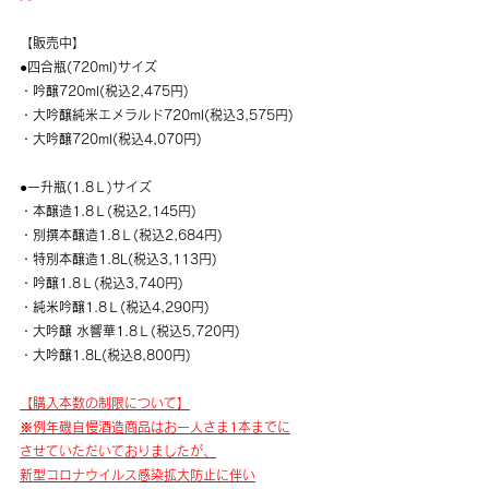
​【販売中】
●四合瓶(720ml)サイズ
・吟醸720ml(税込2,475円)
・大吟醸純米エメラルド720ml(税込3,575円)
・大吟醸720ml(税込4,070円)
​●一升瓶(1.8Ｌ)サイズ
・本醸造1.8Ｌ(税込2,145円)　
・別撰本醸造1.8Ｌ(税込2,684円)
・特別本醸造1.8L(税込3,113円)
・吟醸1.8Ｌ(税込3,740円)
・​純米吟醸1.8Ｌ(税込4,290円)
・大吟醸 水響華1.8Ｌ(税込5,720円)
・大吟醸1.8L(税込8,800円)
​【購入本数の制限について】
※例年磯自慢酒造商品はお一人さま1本までに
させていただいておりましたが、
​新型コロナウイルス感染拡大防止に伴い