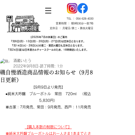
TEL ：
054-628-4030
営業時間 ： 朝9時30分～夜7時
定休日 ： 月曜日/第二・第四火曜日
【2026年7月の休業日】のご案内
7月6日(月)・13日(月)・20日(月)・27日(月)は定休日となります。
7月14日(火)・28日(火)の第二・第四火曜日も定休日となります。
7月24日(金)は日本酒カルチャースクールのため、18時閉店いたします。
酒蔵いとう
2022年9月8日
読了時間: 1分
磯自慢酒造商品情報のお知らせ​（9月8
日更新）
【9月9日より発売】
●純米大吟醸　ブルーボトル　常田　720ml　（税込
5,830円）
※古家：7月発売、常田：9月発売、西戸：11月発売
​【購入本数の制限について】
※純米大吟醸ブルーボトルはお一人さま1本まで
とさ