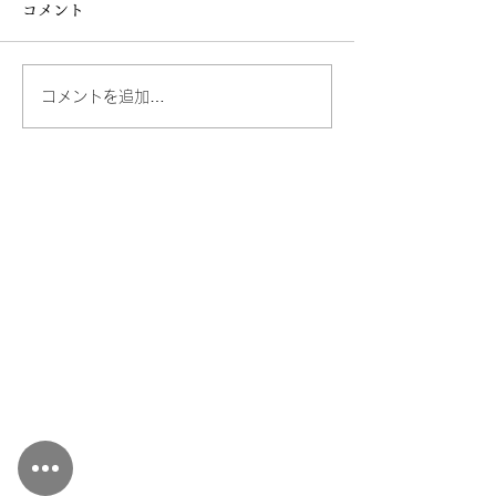
コメント
コメントを追加…
磯自慢酒造商品情報のお
磯自慢酒造商品
知らせ​（10月9日更新）
知らせ​（6月11