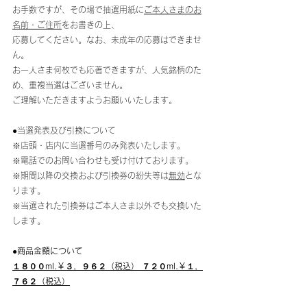
お手数ですが、その場で抽選用紙に
ご本人さまのお
名前・ご住所
をお書きの上、
応募してください。なお、未成年の応募はできませ
ん。
お一人さま何枚でも応著できますが、人気銘柄のた
め、重複当選はございません。
ご理解いただきますようお願いいたします。
●当選発表及び引換について
※店頭・店内に当選番号のみ発表いたします。
※電話でのお問い合わせも受け付けております。
※期間以降の交換および引換券の紛失等は
無効
とな
ります。
※当選された引換券はご本人さま以外でも交換いた
します。
●商品金額について
１８００ml.￥３，９６２（税込） ７２０ml.￥１，
７６２（税込）