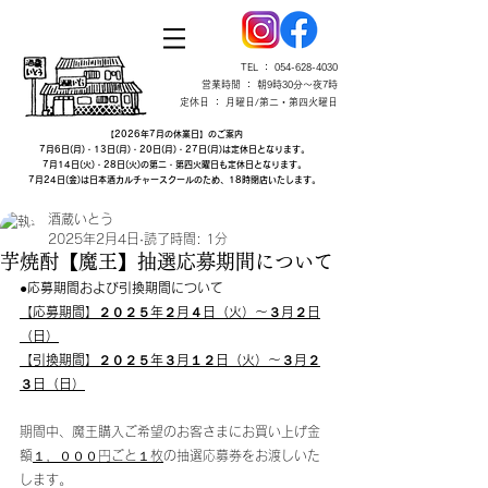
TEL ：
054-628-4030
営業時間 ： 朝9時30分～夜7時
定休日 ： 月曜日/第二・第四火曜日
【2026年7月の休業日】のご案内
7月6日(月)・13日(月)・20日(月)・27日(月)は定休日となります。
7月14日(火)・28日(火)の第二・第四火曜日も定休日となります。
7月24日(金)は日本酒カルチャースクールのため、18時閉店いたします。
酒蔵いとう
2025年2月4日
読了時間: 1分
芋焼酎【魔王】抽選応募期間について
●応募期間および引換期間について
【応募期間】２０２５年２月４日（火）～３月２日
（日）
【引換期間】２０２５年３月１２日（火）～３月２
３日（日）
期間中、魔王購入ご希望のお客さまにお買い上げ金
額
１，０００円ごと１枚
の抽選応募券をお渡しいた
します。