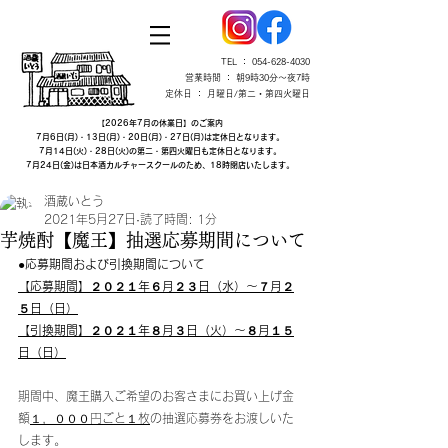
TEL ：
054-628-4030
営業時間 ： 朝9時30分～夜7時
定休日 ： 月曜日/第二・第四火曜日
【2026年7月の休業日】のご案内
7月6日(月)・13日(月)・20日(月)・27日(月)は定休日となります。
7月14日(火)・28日(火)の第二・第四火曜日も定休日となります。
7月24日(金)は日本酒カルチャースクールのため、18時閉店いたします。
酒蔵いとう
2021年5月27日
読了時間: 1分
芋焼酎【魔王】抽選応募期間について
●応募期間および引換期間について
【応募期間】２０２１年６月２３日（水）～７月２
５日（日）
【引換期間】２０２１年８月３日（火）～８月１５
日（日）
期間中、魔王購入ご希望のお客さまにお買い上げ金
額
１，０００円ごと１枚
の抽選応募券をお渡しいた
します。