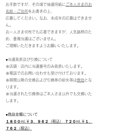
お手数ですが、その場で抽選用紙に
ご本人さまのお
名前・ご住所
をお書きの上、
応募してください。なお、未成年の応募はできませ
ん。
お一人さま何枚でも応著できますが、人気銘柄のた
め、重複当選はございません。
ご理解いただきますようお願いいたします。
●当選発表及び引換について
※店頭・店内に当選番号のみ発表いたします。
※電話でのお問い合わせも受け付けております。
※期間以降の交換および引換券の紛失等は
無効
とな
ります。
※当選された引換券はご本人さま以外でも交換いた
します。
●商品金額について
１８００ml.￥３，９６２（税込） ７２０ml.￥１，
７６２（税込）