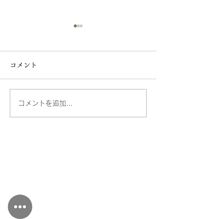
コメント
コメントを追加…
【5月休業日のご案内】
【4月休業日の
2026年
2026年