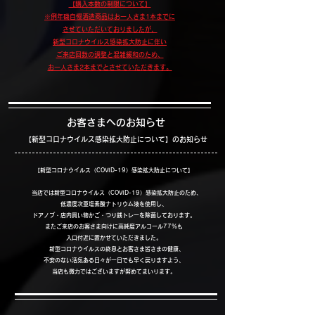
​【購入本数の制限について】
※例年磯自慢酒造商品はお一人さま1本までに
させていただいておりましたが、
​新型コロナウイルス感染拡大防止に伴い
ご来店回数の調整と混雑緩和のため、
お一人さま2本までとさせていただきます。
お客さまへのお知らせ
【新型コロナウイルス感染拡大防止について】のお知らせ
​【新型コロナウイルス（COVID-19）感染拡大防止について】
当店では新型コロナウイルス（COVID-19）感染拡大防止のため、
低濃度次亜塩素酸ナトリウム液を使用し、
ドアノブ・店内買い物かご・つり銭トレーを除菌しております。
またご来店のお客さま向けに高純度アルコール77%も
入口付近に置かせていただきました。
新型コロナウイルスの終息とお客さま皆さまの健康、
不安のない活気ある日々が一日でも早く戻りますよう、
当店も微力ではございますが努めてまいります。