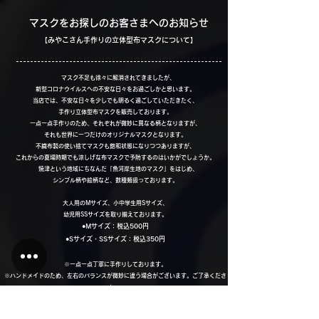
マスクをお探しのお客さまへのお知らせ
​【みやこさん手作りの立体型布マスクについて】
​ マスク不足も徐々に解消されてきましたが、
新型コロナウイルスへの不安な日々をお過ごしかと思います。
当店では、不安な日々を少しでも明るく過ごしていただきたく、
手作り立体型布マスクを販売しております。
一点一点手作りのため、それぞれが微妙に異なる柄となりますが、
それも世界に一つだけのオリジナルマスクとなります。
不織布製の使い捨てマスクも飽和状態になりつつありますが、
これからの夏場時期でも涼しげな布マスクで予防するのはいかがでしょうか。
焼津という地域にちなんだ「魚河岸生地のマスク」をはじめ、
シンプル柄や絵柄など、数種類扱っております。
大人用のMサイズ、小中学生用Sサイズ、
幼児用SSサイズを取り揃えております。
●Mサイズ：税込500円
●Sサイズ・SSサイズ：税込350円
※一点一点丁寧に手作りしております。
※ハンドメイドのため、左右のバランスが微妙に違う場合がございます。ご了承くださ
い。
※強い力を与えたり、むやみに引っ張ったりしないようご注意ください。
​※お手入れは、手洗い後、風通しの良い場所にて自然乾燥を推奨いたします。