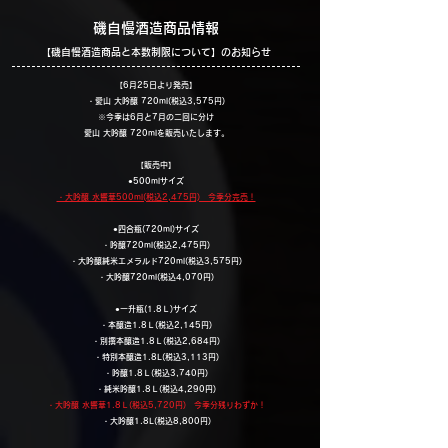
磯自慢酒造商品情報
​【磯自慢酒造商品と本数制限について】のお知らせ
【6月25日より発売】
・愛山 大吟醸 720ml(税込3,575円)
※今季は6月と7月の二回に分け
愛山 大吟醸 720mlを販売いたします。
​【販売中】
●500mlサイズ
・大吟醸 水響華500ml(税込2,475円) 今季分完売！
●四合瓶(720ml)サイズ
・吟醸720ml(税込2,475円)
・大吟醸純米エメラルド720ml(税込3,575円)
・大吟醸720ml(税込4,070円)
​●一升瓶(1.8Ｌ)サイズ
・本醸造1.8Ｌ(税込2,145円)
・別撰本醸造1.8Ｌ(税込2,684円)
・特別本醸造1.8L(税込3,113円)
・吟醸1.8Ｌ(税込3,740円)
・​純米吟醸1.8Ｌ(税込4,290円)
・大吟醸 水響華1.8Ｌ(税込5,720円) 今季分残りわずか！
・大吟醸1.8L(税込8,800円)